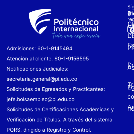
Sí
Bi
en
re
C
Un
D
Es
P
Admisiones: 60-1-9145494
Atención al cliente: 60-1-9156595
D
As
Notificaciones Judiciales:
secretaria.general@pi.edu.co
Tr
E
Solicitudes de Egresados y Practicantes:
c
jefe.bolsaempleo@pi.edu.co
Ad
no
Solicitudes de Certificaciones Académicas y
Verificación de Títulos: A través del sistema
PQRS, dirigido a Registro y Control.