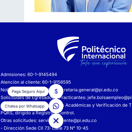
Admisiones: 60-1-9145494
Atención al cliente: 60-1-9156595
Notificaciones Judiciales:
secretaria.general@pi.edu.co
Paga Seguro Aquí
Solicitudes de Egresados y Practicantes:
jefe.bolsaempleo@pi
Solicitudes de Certificaciones Académicas y Verificación de Tí
Chatea por Whatsapp
PQRS, dirigido a Registro y Control.
Otras solicitudes:
servicioalcliente@pi.edu.co
- Dirección Sede Cll 73: Calle 73 N° 10-45