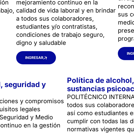
ión
mejoramiento continuo en la
recon
abajo,
calidad de vida laboral y en brindar
sus c
a todos sus colaboradores,
medid
estudiantes y/o contratistas,
prese
condiciones de trabajo seguro,
progr
digno y saludable
ING
INGRESAR
Política de alcohol
d, seguridad y
sustancias psicoac
POLITÉCNICO INTERNACI
cciones y compromisos
todos sus colaboradore
uisitos legales
así como estudiantes e
 Seguridad y Medio
cumplir con todas las d
ontinuo en la gestión
normativas vigentes que