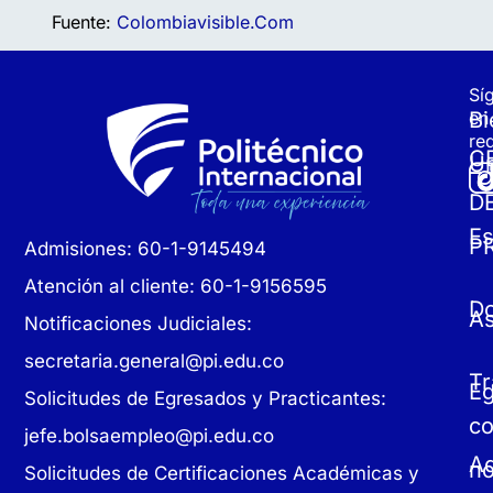
Fuente:
Colombiavisible.com
Sí
Bi
en
re
C
Un
D
Es
P
Admisiones: 60-1-9145494
Atención al cliente: 60-1-9156595
D
As
Notificaciones Judiciales:
secretaria.general@pi.edu.co
Tr
E
Solicitudes de Egresados y Practicantes:
c
jefe.bolsaempleo@pi.edu.co
Ad
no
Solicitudes de Certificaciones Académicas y