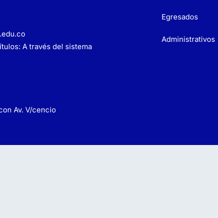
Egresados
.edu.co
Administrativos
tulos: A través del sistema
 con Av. V/cencio
 y acceso a la información pública
Tratamiento de Datos
iento de Datos Personales