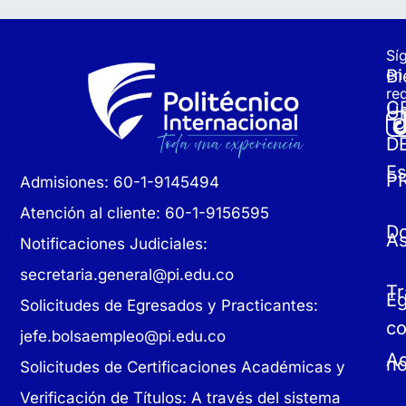
Sí
Bi
en
re
C
Un
D
Es
P
Admisiones: 60-1-9145494
Atención al cliente: 60-1-9156595
D
As
Notificaciones Judiciales:
secretaria.general@pi.edu.co
Tr
E
Solicitudes de Egresados y Practicantes:
c
jefe.bolsaempleo@pi.edu.co
Ad
no
Solicitudes de Certificaciones Académicas y
Verificación de Títulos: A través del sistema