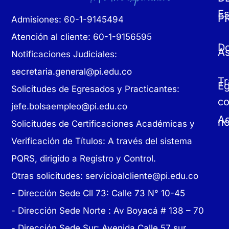
Es
P
Admisiones: 60-1-9145494
Atención al cliente: 60-1-9156595
D
As
Notificaciones Judiciales:
secretaria.general@pi.edu.co
Tr
E
Solicitudes de Egresados y Practicantes:
c
jefe.bolsaempleo@pi.edu.co
Ad
no
Solicitudes de Certificaciones Académicas y
Verificación de Títulos: A través del sistema
PQRS, dirigido a Registro y Control.
Otras solicitudes:
servicioalcliente@pi.edu.co
- Dirección Sede Cll 73: Calle 73 N° 10-45
-
Dirección Sede Norte : Av Boyacá # 138 – 70
- Dirección Sede Sur: Avenida Calle 57 sur