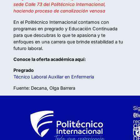
sede Calle 73 del Politécnico Internacional,
haciendo proceso de canalización venosa
En el Politécnico Internacional contamos con
programas en pregrado y Educación Continuada
para que descubras lo que te apasiona y te
enfoques en una carrera que brinde estabilidad a tu
futuro laboral.
Conoce la oferta académica aquí:
Pregrado
Técnico Laboral Auxiliar en Enfermería
Fuente: Decana,
Olga Barrera
Sí
Bi
en
re
C
Un
D