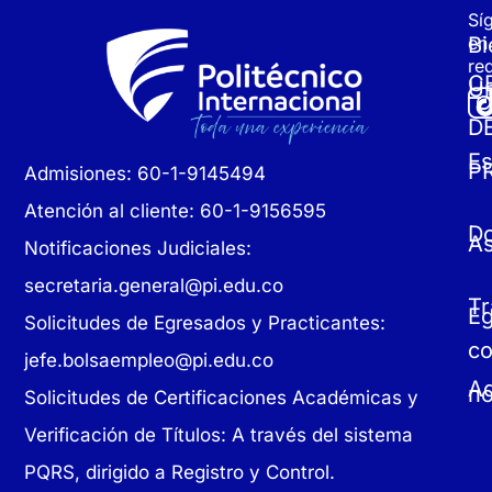
Sí
Bi
en
re
C
Un
D
Es
P
Admisiones: 60-1-9145494
Atención al cliente: 60-1-9156595
D
As
Notificaciones Judiciales:
secretaria.general@pi.edu.co
Tr
E
Solicitudes de Egresados y Practicantes:
c
jefe.bolsaempleo@pi.edu.co
Ad
no
Solicitudes de Certificaciones Académicas y
Verificación de Títulos: A través del sistema
PQRS, dirigido a Registro y Control.