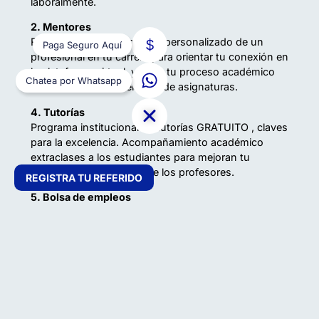
laboralmente.
2. Mentores
Recibirás acompañamiento personalizado de un
Paga Seguro Aquí
profesional en tu carrera para orientar tu conexión en
la plataforma virtual, y guiar tu proceso académico
Chatea por Whatsapp
de aprobación y nivelación de asignaturas.
4. Tutorías
Programa institucional de tutorías GRATUITO , claves
para la excelencia. Acompañamiento académico
extraclases a los estudiantes para mejoran tu
rendimiento académico de los profesores.
REGISTRA TU REFERIDO
5. Bolsa de empleos
Desde tu primer ciclo acceso a taller de hoja de vida
y acceso a ofertas laborales.