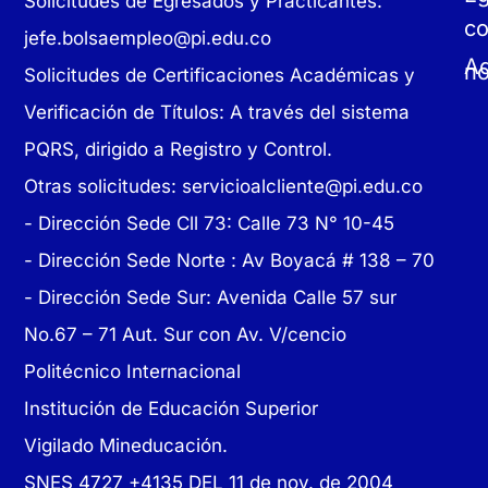
Solicitudes de Egresados y Practicantes:
c
jefe.bolsaempleo@pi.edu.co
Ad
no
Solicitudes de Certificaciones Académicas y
Verificación de Títulos: A través del sistema
PQRS, dirigido a Registro y Control.
Otras solicitudes:
servicioalcliente@pi.edu.co
- Dirección Sede Cll 73: Calle 73 N° 10-45
-
Dirección Sede Norte : Av Boyacá # 138 – 70
- Dirección Sede Sur: Avenida Calle 57 sur
No.67 – 71 Aut. Sur con Av. V/cencio
Politécnico Internacional
Institución de Educación Superior
Vigilado Mineducación.
SNES 4727 +4135 DEL 11 de nov. de 2004