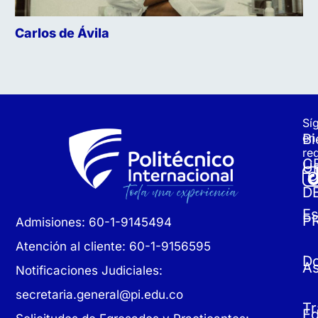
Carlos de Ávila
Sí
Bi
en
re
C
Un
D
Es
P
Admisiones: 60-1-9145494
Atención al cliente: 60-1-9156595
D
As
Notificaciones Judiciales:
secretaria.general@pi.edu.co
Tr
E