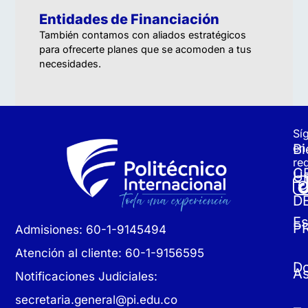
Entidades de Financiación
También contamos con aliados estratégicos
para ofrecerte planes que se acomoden a tus
necesidades.
Sí
Bi
en
re
C
Un
D
Es
P
Admisiones: 60-1-9145494
Atención al cliente: 60-1-9156595
D
As
Notificaciones Judiciales:
secretaria.general@pi.edu.co