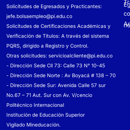
Tr
E
Solicitudes de Egresados y Practicantes:
c
jefe.bolsaempleo@pi.edu.co
Ad
no
Solicitudes de Certificaciones Académicas y
Verificación de Títulos: A través del sistema
PQRS, dirigido a Registro y Control.
Otras solicitudes:
servicioalcliente@pi.edu.co
- Dirección Sede Cll 73: Calle 73 N° 10-45
-
Dirección Sede Norte : Av Boyacá # 138 – 70
- Dirección Sede Sur: Avenida Calle 57 sur
No.67 – 71 Aut. Sur con Av. V/cencio
Politécnico Internacional
Institución de Educación Superior
Vigilado Mineducación.