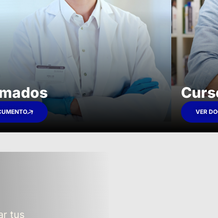
omados​
Curs
CUMENTO
VER D
ar tus