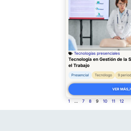
Tecnologías presenciales
Tecnología en Gestión de la 
el Trabajo
Presencial
Tecnólogo
9 perio
VER MÁS
1
…
7
8
9
10
11
12