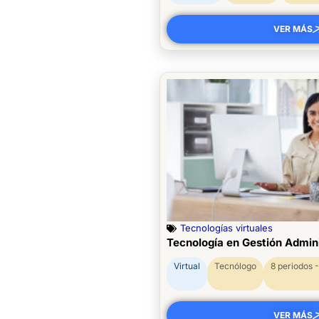
VER MÁS
Tecnologías virtuales
Tecnología en Gestión Admini
Virtual
Tecnólogo
8 periodos 
VER MÁS