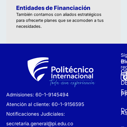
Entidades de Financiación
También contamos con aliados estratégicos
para ofrecerte planes que se acomoden a tus
necesidades.
Sí
Bi
en
re
C
Un
D
Es
P
Admisiones: 60-1-9145494
Atención al cliente: 60-1-9156595
D
As
Notificaciones Judiciales:
secretaria.general@pi.edu.co