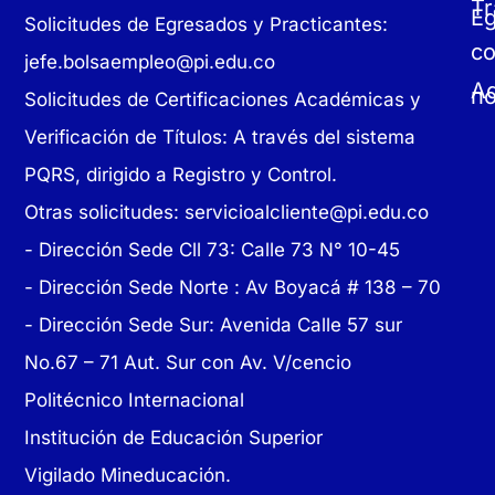
Tr
E
Solicitudes de Egresados y Practicantes:
c
jefe.bolsaempleo@pi.edu.co
Ad
no
Solicitudes de Certificaciones Académicas y
Verificación de Títulos: A través del sistema
PQRS, dirigido a Registro y Control.
Otras solicitudes:
servicioalcliente@pi.edu.co
- Dirección Sede Cll 73: Calle 73 N° 10-45
-
Dirección Sede Norte : Av Boyacá # 138 – 70
- Dirección Sede Sur: Avenida Calle 57 sur
No.67 – 71 Aut. Sur con Av. V/cencio
Politécnico Internacional
Institución de Educación Superior
Vigilado Mineducación.