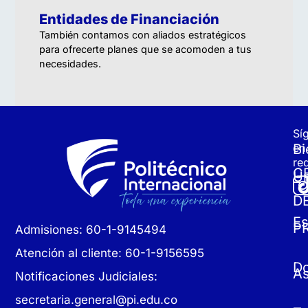
Entidades de Financiación
También contamos con aliados estratégicos
para ofrecerte planes que se acomoden a tus
necesidades.
Sí
Bi
en
re
C
Un
D
Es
P
Admisiones: 60-1-9145494
Atención al cliente: 60-1-9156595
D
As
Notificaciones Judiciales:
secretaria.general@pi.edu.co