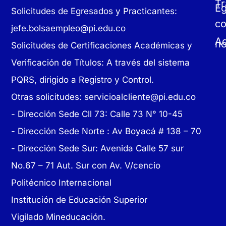
Tr
E
Solicitudes de Egresados y Practicantes:
c
jefe.bolsaempleo@pi.edu.co
Ad
no
Solicitudes de Certificaciones Académicas y
Verificación de Títulos: A través del sistema
PQRS, dirigido a Registro y Control.
Otras solicitudes:
servicioalcliente@pi.edu.co
- Dirección Sede Cll 73: Calle 73 N° 10-45
-
Dirección Sede Norte : Av Boyacá # 138 – 70
- Dirección Sede Sur: Avenida Calle 57 sur
No.67 – 71 Aut. Sur con Av. V/cencio
Politécnico Internacional
Institución de Educación Superior
Vigilado Mineducación.