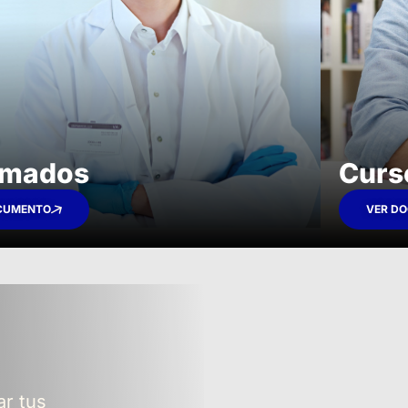
omados​
Curs
CUMENTO
VER D
ar tus