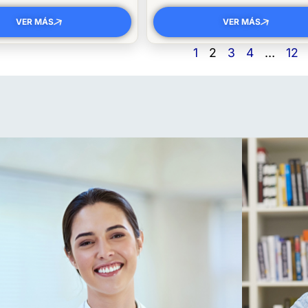
VER MÁS
VER MÁS
1
2
3
4
…
12